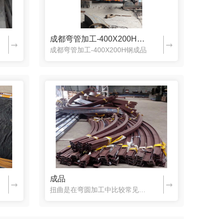
成都弯管加工-400X200H钢成品
成都弯管加工-400X200H钢成品
成品
扭曲是在弯圆加工中比较常见容易发生的不良现象之一。即使是具有多年经验的操作人员也不一定能解决。一般来说在弯圆过程中如果工件产生了扭曲，大部份原因是材料在弯曲过程中产生了自然的扭拧而又没有找到合适的方法...