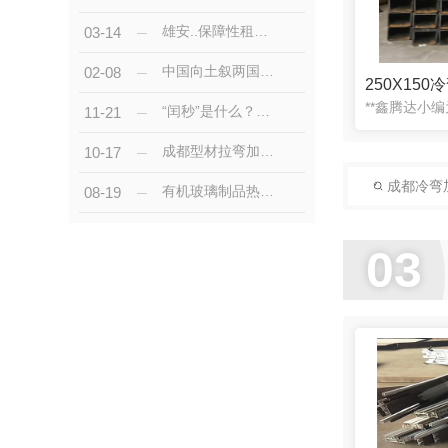
雄安..保障性租赁住房项目投入运营 提供全天候专业服务
03-14
中国向土叙两国提供紧急人道主义援助
02-08
250X150
“闰秒”是什么？为何想取消它？它将何去何从？
11-21
成都型材拉弯加工的过程中常见问题及处理
10-17
成都冷弯
有机玻璃制品热弯加工工艺介绍
08-19
03