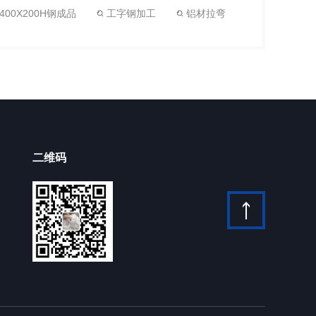
00X200H钢成品
工字钢加工
铝材拉弯
二维码