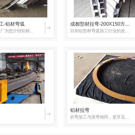
工-铝材弯弧
成都型材拉弯-200X150方铝材
成都弯管加工厂为您介绍铝材拉弯注意事项：1、拉伸必定要在铝合金型材冷却到50度以下方可移到拉伸架上进行拉伸作业，温度过高即拉伸既会烫坏人体，烫坏毛条，更因为不能**铝合金型材内应力而在时效前后呈现...
目前铝型材弯弧加工行业的发展也导致了弯管加工技术的不断发展。目前的弯管加工技术有哪些？成都型材拉弯厂向您介绍弯曲加工技术。铝型材弯弧加工弯曲方法根据不同的弯曲设备分为两种类型。手动进行弯曲，弯曲机弯曲...
铝材拉弯
折弯加工与滚弯相同，是常见的金属材料铝型材冷拔加工工艺，具备应用领域广，成型平稳等特性。非常可用于薄壁类、方钢管类及异型钢件单一化半经的弯折，为何说成单一化半经。由于多段弧钢件的折弯加工磨具做起來较为...