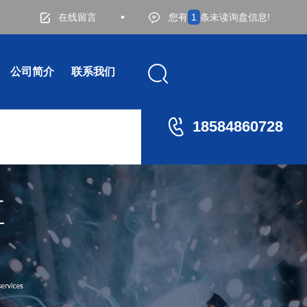
在线留言
您有
1
条未读询盘信息!
公司简介
联系我们
18584860728
材拉弯
加工-铝材弯弧
200X150方铝材