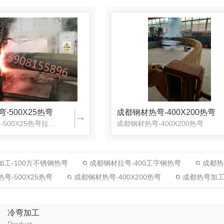
-500X25热弯
成都钢材热弯-400X200热弯
成都钢材热弯-500X25热弯拉弯就是把金属板材、管材和型材弯曲成一定曲率、形状和尺寸的工件的冲压成形工艺。 拉弯成形广泛应用于制造高压容器、锅炉汽包、锅炉炉管、船体的钢板及骨肋、各种器皿、仪器仪表构...
成都钢材热弯-400X200热弯
工-100方不锈钢热弯
成都钢材拉弯-400工字钢热弯
成都热弯
弯-500X25热弯
成都钢材热弯-400X200热弯
成都热弯加工-
冷弯加工
Product