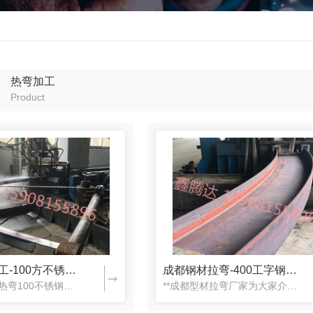
成都钢材冷弯-200方冷弯加工
成都弯管加工-4
工
铝合金
热弯加工
铝
Product
成都弯管加工-100方不锈钢热弯
成都钢材拉弯-400工字钢热弯
100方不锈钢热弯100不锈钢热弯成品成都弯管加工时的标准和法规：1. 弯管必须按有关标准和法规加工(弯管要横平竖直，跨度和间距要符合规范要求)。无论弯管加工到何种高度都不允许出现不稳定状况。2. 加...
**成都型材拉弯厂家为大家介绍拉弯加工时出现缺陷如何做。一、当出现塌肩现象1)生产时若发现拉弯模模槽过深，可在该处模槽底部垫适当厚度的垫片或返修模具。但模槽过浅，零件在该处根部会产生凸出。2)适当控制...