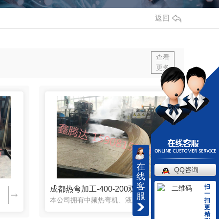
00X200H钢成品
返回
字钢加工
扶手S弯成品
查看
材弯圆
更多
在
QQ咨询
线
客
扫
成都热弯加工-400-200双曲热弯加工
一
服
本公司拥有中频热弯机、液压拉弯机、顶弯机、坡口机等多台中大型弯圆设备，具备业内加工面很齐整的多种弯圆设备。本公司主营：专业加工各种、冷、热型材弯圆、弯弧，截面1000mm以下的圆管、方管、工字钢、H钢...
扫
更
精