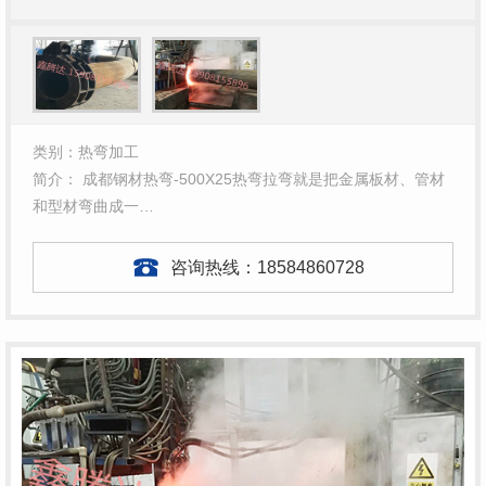
类别：热弯加工
简介： 成都钢材热弯-500X25热弯拉弯就是把金属板材、管材
和型材弯曲成一…
咨询热线：
18584860728