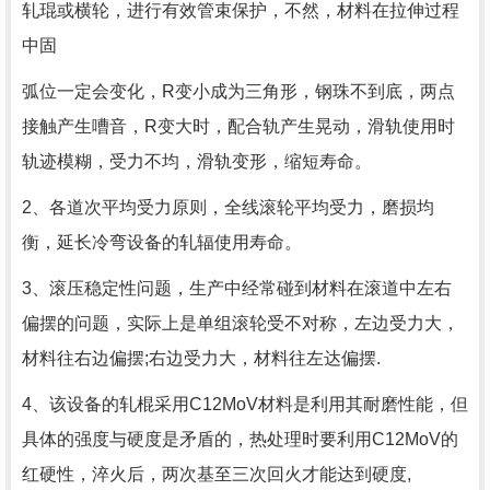
轧琨或横轮，进行有效管束保护，不然，材料在拉伸过程
中固
弧位一定会变化，R变小成为三角形，钢珠不到底，两点
接触产生嘈音，R变大时，配合轨产生晃动，滑轨使用时
轨迹模糊，受力不均，滑轨变形，缩短寿命。
2、各道次平均受力原则，全线滚轮平均受力，磨损均
衡，延长冷弯设备的轧辐使用寿命。
3、滚压稳定性问题，生产中经常碰到材料在滚道中左右
偏摆的问题，实际上是单组滚轮受不对称，左边受力大，
材料往右边偏摆;右边受力大，材料往左达偏摆.
4、该设备的轧棍采用C12MoV材料是利用其耐磨性能，但
具体的强度与硬度是矛盾的，热处理时要利用C12MoV的
红硬性，淬火后，两次基至三次回火才能达到硬度,