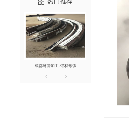
热门推荐
成都弯管加工-铝材弯弧
成都钢材拉弯-4