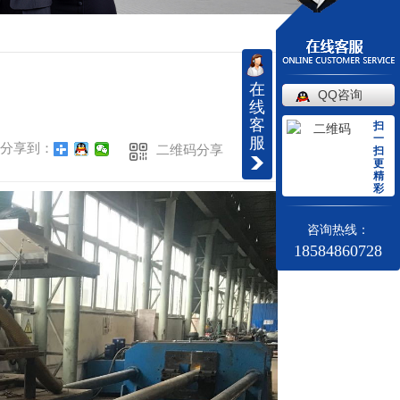
00X200H钢成品
返回
字钢加工
在
扶手S弯成品
QQ咨询
线
客
材弯圆
扫
一
服
分享到：
二维码分享
扫
更
精
彩
咨询热线：
18584860728