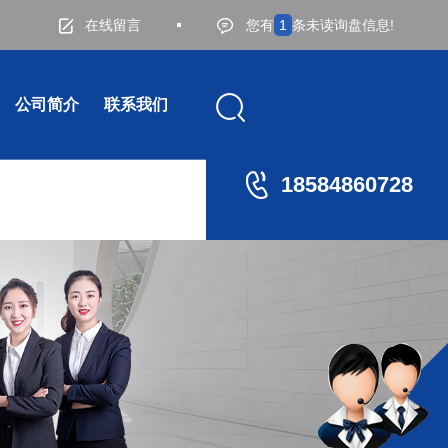
在线留言
您有
1
条未读询盘信息!
公司简介
联系我们
18584860728
材拉弯
加工-铝材弯弧
200X150方铝材